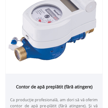
Contor de apă preplătit (fără atingere)
Ca producție profesională, am dori să vă oferim
contor de apă pre-plătit (fără atingere). Și vă