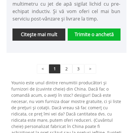
multimetru cu jet de apă sigilat lichid cu pre-
echipat inductiv. Și vă vom oferi cel mai bun
serviciu post-vânzare și livrare la timp.
Citeşte mai mult
Trimite o anchetă
<
1
2
3
>
Younio este unul dintre renumitii producători și
furnizori de {cuvinte cheie} din China. Dacă fac o
comandă acum, o aveți în stoc? desigur! Dacă este
necesar, nu vom furniza doar mostre gratuite, ci și liste
de prețuri și cotații. Dacă vreau să fac comerț cu
ridicata, ce preț îmi vei da? Dacă cantitatea dvs. cu
ridicata este mare, putem oferi reduceri. {Cuvântul
cheie} personalizat fabricat în China poate fi
achiziționat la preț scăzut sau la prețuri ieftine. Sunteți