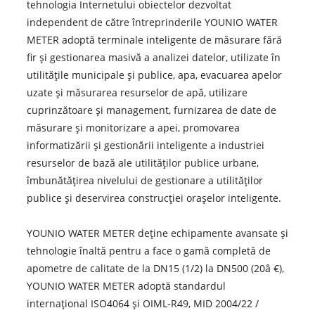
tehnologia Internetului obiectelor dezvoltat
independent de către întreprinderile YOUNIO WATER
METER adoptă terminale inteligente de măsurare fără
fir și gestionarea masivă a analizei datelor, utilizate în
utilitățile municipale și publice, apa, evacuarea apelor
uzate și măsurarea resurselor de apă, utilizare
cuprinzătoare și management, furnizarea de date de
măsurare și monitorizare a apei, promovarea
informatizării și gestionării inteligente a industriei
resurselor de bază ale utilităților publice urbane,
îmbunătățirea nivelului de gestionare a utilităților
publice și deservirea construcției orașelor inteligente.
YOUNIO WATER METER deține echipamente avansate și
tehnologie înaltă pentru a face o gamă completă de
apometre de calitate de la DN15 (1/2) la DN500 (20â €),
YOUNIO WATER METER adoptă standardul
internațional ISO4064 și OIML-R49, MID 2004/22 /