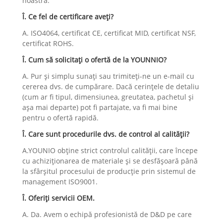
noastră.
Î. Ce fel de certificare aveți?
A. ISO4064, certificat CE, certificat MID, certificat NSF,
certificat ROHS.
Î. Cum să solicitați o ofertă de la YOUNNIO?
A. Pur și simplu sunați sau trimiteți-ne un e-mail cu
cererea dvs. de cumpărare. Dacă cerințele de detaliu
(cum ar fi tipul, dimensiunea, greutatea, pachetul și
așa mai departe) pot fi partajate, va fi mai bine
pentru o ofertă rapidă.
Î. Care sunt procedurile dvs. de control al calității?
A.YOUNIO obține strict controlul calității, care începe
cu achiziționarea de materiale și se desfășoară până
la sfârșitul procesului de producție prin sistemul de
management ISO9001.
Î. Oferiți servicii OEM.
A. Da. Avem o echipă profesionistă de D&D pe care