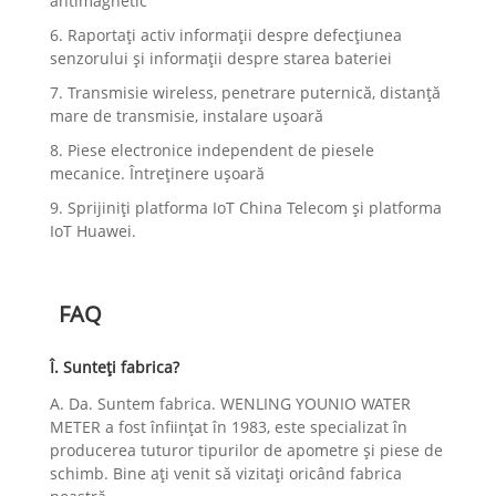
antimagnetic
6. Raportați activ informații despre defecțiunea
senzorului și informații despre starea bateriei
7. Transmisie wireless, penetrare puternică, distanță
mare de transmisie, instalare ușoară
8. Piese electronice independent de piesele
mecanice. Întreținere ușoară
9. Sprijiniți platforma IoT China Telecom și platforma
IoT Huawei.
FAQ
Î. Sunteți fabrica?
A. Da. Suntem fabrica. WENLING YOUNIO WATER
METER a fost înființat în 1983, este specializat în
producerea tuturor tipurilor de apometre și piese de
schimb. Bine ați venit să vizitați oricând fabrica