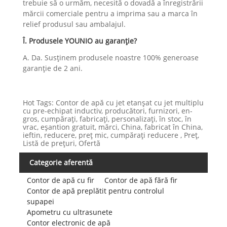
trebuie să o urmăm, necesită o dovadă a înregistrării
mărcii comerciale pentru a imprima sau a marca în
relief produsul sau ambalajul.
Î. Produsele YOUNIO au garanție?
A. Da. Susținem produsele noastre 100% generoase
garanție de 2 ani.
Hot Tags: Contor de apă cu jet etanșat cu jet multiplu
cu pre-echipat inductiv, producători, furnizori, en-
gros, cumpărați, fabricați, personalizați, în stoc, în
vrac, eșantion gratuit, mărci, China, fabricat în China,
ieftin, reducere, preț mic, cumpărați reducere , Preț,
Listă de prețuri, Ofertă
Categorie aferentă
Contor de apă cu fir
Contor de apă fără fir
Contor de apă preplătit pentru controlul
supapei
Apometru cu ultrasunete
Contor electronic de apă