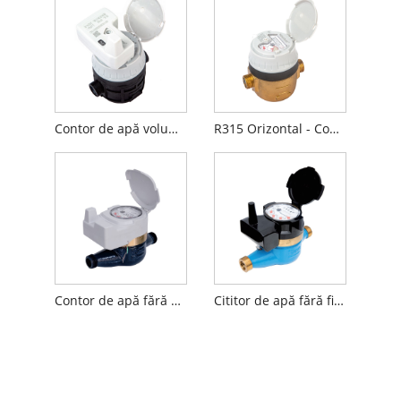
Contor de apă volumetric cu inductiv pre-echipat
R315 Orizontal - Contor de apă volumetric
Contor de apă fără fir inteligent
Cititor de apă fără fir pentru citire