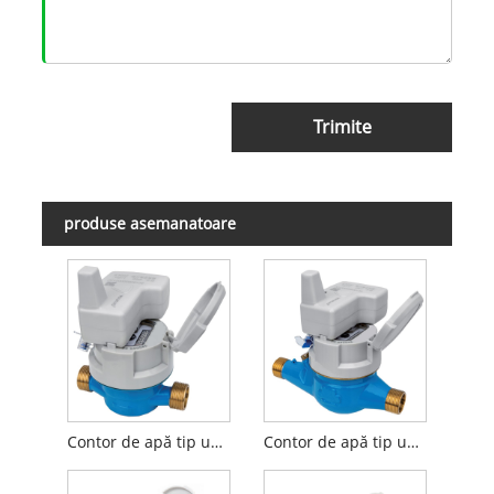
Trimite
produse asemanatoare
Contor de apă tip uscat cu un singur jet cu preechipament inductiv
Contor de apă tip uscat cu jet multiplu cu inductiv preechipat cu aprobare MID