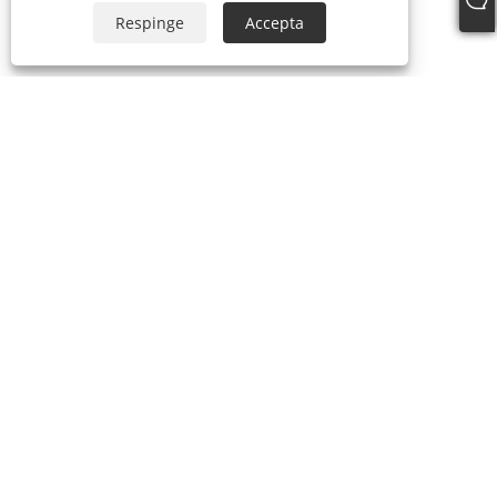
Respinge
Accepta
Despre noi
Despre noi
Certificatul nostru
Proces de producere
Produse