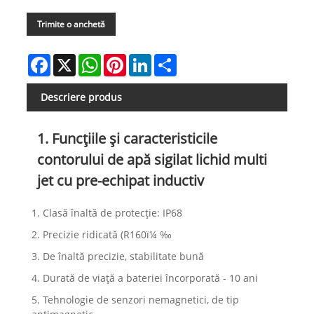
Trimite o anchetă
Facebook
X
WhatsApp
Pinterest
LinkedIn
Share
Descriere produs
1. Funcțiile și caracteristicile
contorului de apă sigilat lichid multi
jet cu pre-echipat inductiv
1. Clasă înaltă de protecție: IP68
2. Precizie ridicată (R160ï¼ ‰
3. De înaltă precizie, stabilitate bună
4. Durată de viață a bateriei încorporată - 10 ani
5. Tehnologie de senzori nemagnetici, de tip